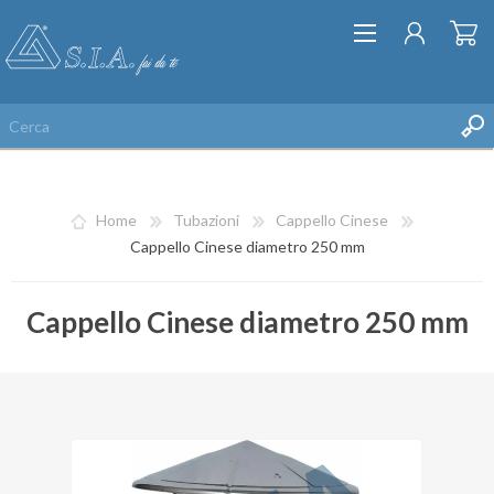
Home
Tubazioni
Cappello Cinese
Cappello Cinese diametro 250 mm
Cappello Cinese diametro 250 mm
REGISTRATI
ACCESSO
LISTA DEI DESIDERI