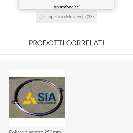
aca bordata
(23)
aca zincata
(23)
Approfondisci
cappello a cielo aperto
(23)
PRODOTTI CORRELATI
Collare diametro 250 mm