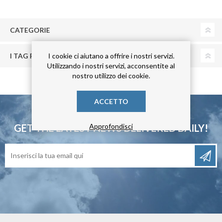
CATEGORIE
I TAG PIÙ POPOLARI
I cookie ci aiutano a offrire i nostri servizi.
Utilizzando i nostri servizi, acconsentite al
nostro utilizzo dei cookie.
ACCETTO
GET THE LATEST NEWS
DELIVERED DAILY!
Approfondisci