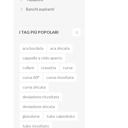
Banchi aspiranti
I TAG PIÙ POPOLARI
BANCHI ASPIRANTI
aca bordata
aca zincata
cappello a cielo aperto
collare
cravatta
curva
curva 60°
curva risvoltata
curva zincata
deviazione risvoltata
deviazione zincata
giunzione
tubo calandrato
tubo risvoltato