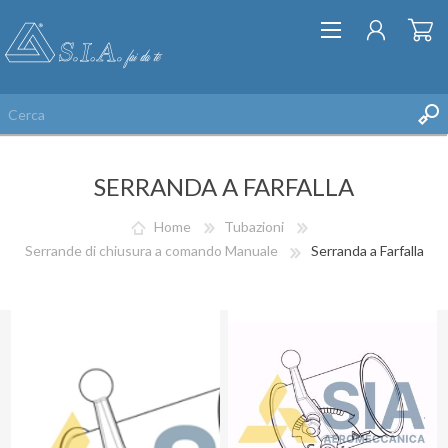
SERRANDA A FARFALLA
Home
Tubazioni
Serrande di chiusura a comando Manuale
Serranda a Farfalla
REGISTRATI
ACCESSO
LISTA DEI DESIDERI