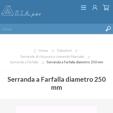
Home
Tubazioni
Serrande di chiusura a comando Manuale
Serranda a Farfalla
Serranda a Farfalla diametro 250 mm
REGISTRATI
Serranda a Farfalla diametro 250
ACCESSO
mm
LISTA DEI DESIDERI