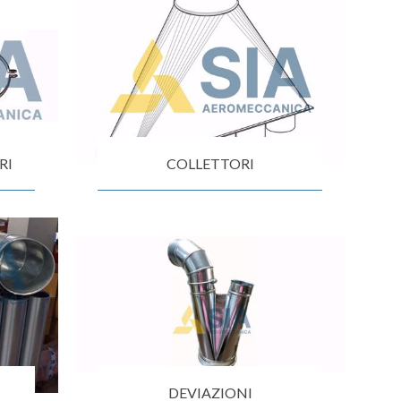
su deviazioni
curve 90°
co
Serrande
Elettropneumatiche
Serranda a Catena
Serrande Pneumatiche
Serranda a Ghigliottina
RI
COLLETTORI
Serranda a Farfalla
DEVIAZIONI