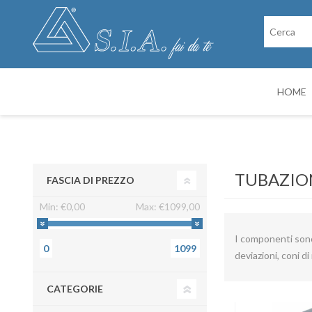
HOME
RICAMBI
CABINE DI VER
TUBAZIO
FASCIA DI PREZZO
Min:
€0,00
Max:
€1099,00
I componenti sono 
0
1099
deviazioni, coni di
CATEGORIE