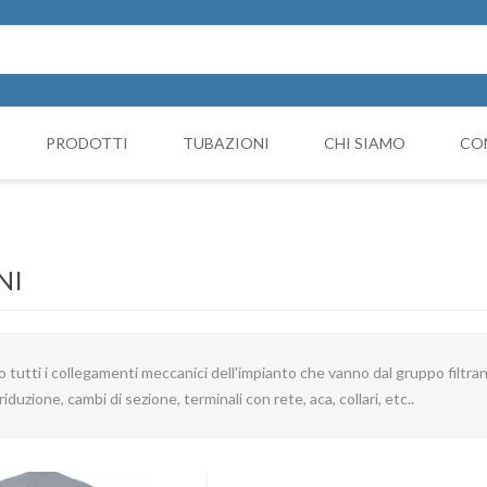
PRODOTTI
TUBAZIONI
CHI SIAMO
CO
Cappello Cinese
NICIATURA
GRUPPI FILTRANTI
COMP
Collari e monocollari
MO
NI
Collettori
Coni di riduzione
tutti i collegamenti meccanici dell'impianto che vanno dal gruppo filtrant
Curve
 riduzione, cambi di sezione, terminali con rete, aca, collari, etc..
Deviazioni
Giunto Antivibrante