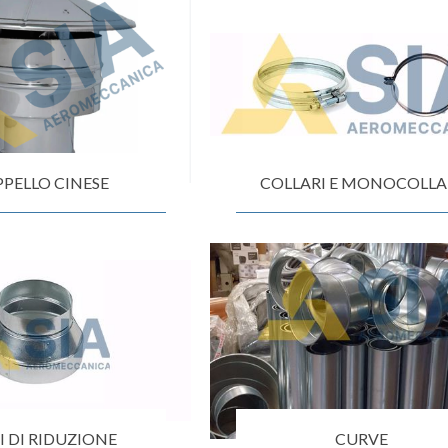
Raddrizzatore di flusso
Serrande di chiusura a comando automati
Serrande di chiusura a comando Manuale
Spia Prelievi
PELLO CINESE
COLLARI E MONOCOLLA
Terminale ACA
Terminale con rete
Tubi in lamiera zincata
Tubo flessibile
Virole
 DI RIDUZIONE
CURVE