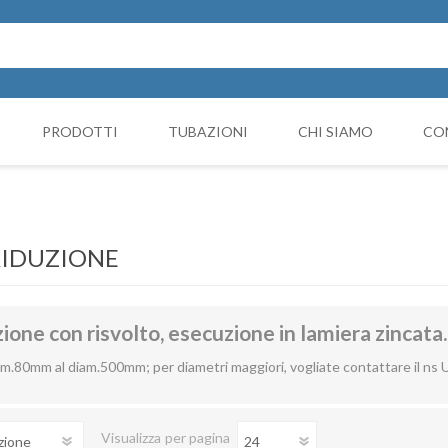
PRODOTTI
TUBAZIONI
CHI SIAMO
CO
Cappello Cinese
NICIATURA
GRUPPI FILTRANTI
COMP
Collari e monocollari
MO
RIDUZIONE
Collettori
Coni di riduzione
zione con risvolto, esecuzione in lamiera zincata.
Curve
am.80mm al diam.500mm; per diametri maggiori, vogliate contattare il ns U
Deviazioni
Visualizza
per pagina
Giunto Antivibrante