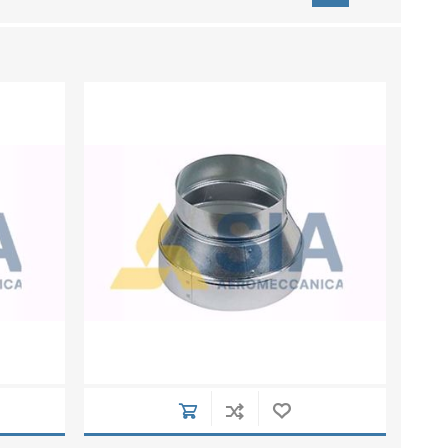
su deviazioni
curve 90°
co
Serrande
Elettropneumatiche
Serranda a Catena
Serrande Pneumatiche
Serranda a Ghigliottina
Serranda a Farfalla