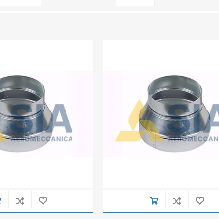
Raddrizzatore di flusso
Serrande di chiusura a comando automati
Serrande di chiusura a comando Manuale
Spia Prelievi
Terminale ACA
Terminale con rete
Tubi in lamiera zincata
Tubo flessibile
Virole