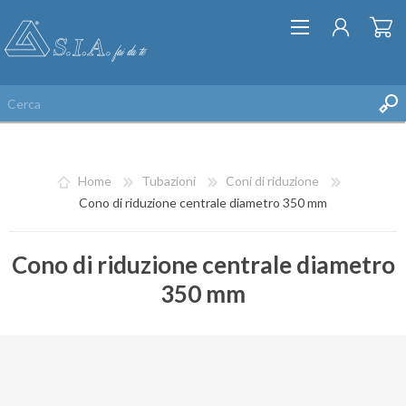
Home
Tubazioni
Coni di riduzione
Cono di riduzione centrale diametro 350 mm
Cono di riduzione centrale diametro
REGISTRATI
350 mm
ACCESSO
LISTA DEI DESIDERI