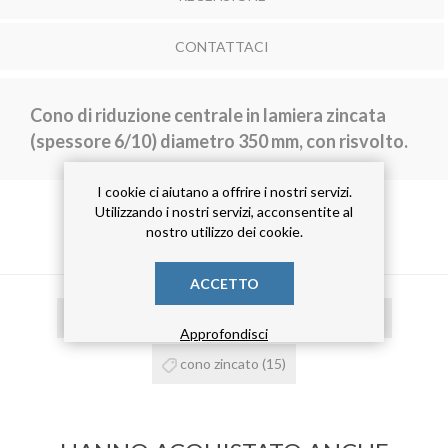
CONTATTACI
Cono di riduzione centrale in lamiera zincata
(spessore 6/10) diametro 350 mm, con risvolto.
I cookie ci aiutano a offrire i nostri servizi.
Utilizzando i nostri servizi, acconsentite al
nostro utilizzo dei cookie.
TAG DEL PRODOTTO
ACCETTO
cono di riduzione
(15)
cono risvoltato
(15)
Approfondisci
cono zincato
(15)