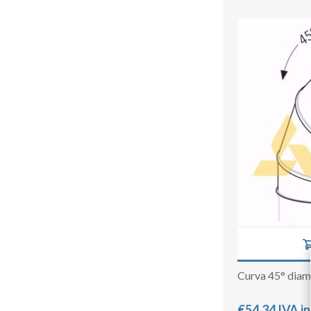
Curva 45° dia
€54,34 IVA i