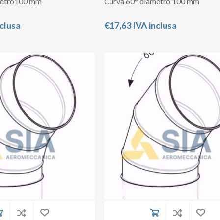
metro100 mm
Curva 60° diametro 100 mm
nclusa
€17,63 IVA inclusa