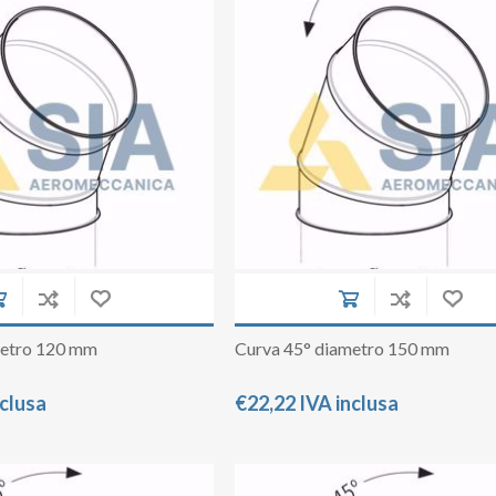
Raddrizzatore di flusso
Serrande di chiusura a comando automati
Serrande di chiusura a comando Manuale
Spia Prelievi
Terminale ACA
Terminale con rete
Tubi in lamiera zincata
Tubo flessibile
metro 120 mm
Curva 45° diametro 150 mm
Virole
nclusa
€22,22 IVA inclusa