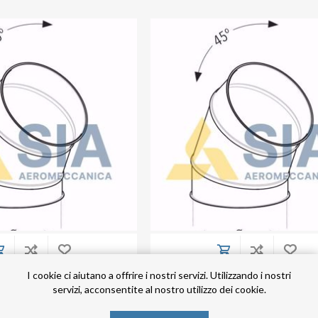
I cookie ci aiutano a offrire i nostri servizi. Utilizzando i nostri
metro 450 mm
Curva 45° diametro 500 mm
servizi, acconsentite al nostro utilizzo dei cookie.
nclusa
€62,76 IVA inclusa