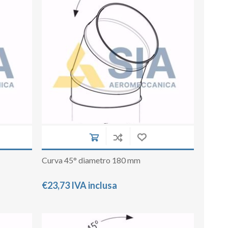
su deviazioni
curve 90°
co
Serrande
Elettropneumatiche
Serranda a Catena
Serrande Pneumatiche
Serranda a Ghigliottina
Serranda a Farfalla
Curva 45° diametro 180 mm
€23,73 IVA inclusa