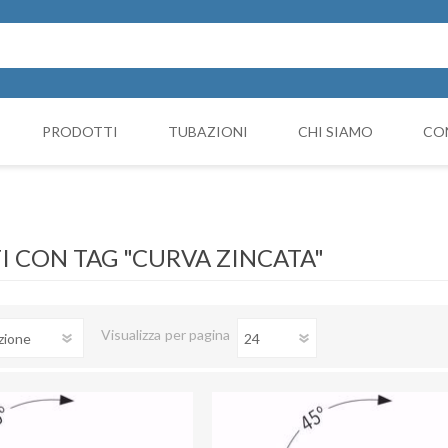
PRODOTTI
TUBAZIONI
CHI SIAMO
CO
Cappello Cinese
NICIATURA
GRUPPI FILTRANTI
COMP
Collari e monocollari
MO
 CON TAG "CURVA ZINCATA"
Collettori
Coni di riduzione
Visualizza
per pagina
Curve
Deviazioni
Giunto Antivibrante