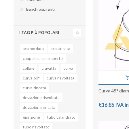
Banchi aspiranti
I TAG PIÙ POPOLARI
BANCHI ASPIRANTI
aca bordata
aca zincata
cappello a cielo aperto
collare
cravatta
curva
curva 60°
curva risvoltata
curva zincata
Curva 45° dia
deviazione risvoltata
€16,85 IVA i
deviazione zincata
giunzione
tubo calandrato
tubo risvoltato