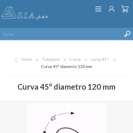
Home
Tubazioni
Curve
curve 45 °
Curva 45° diametro 120 mm
Curva 45° diametro 120 mm
REGISTRATI
ACCESSO
LISTA DEI DESIDERI