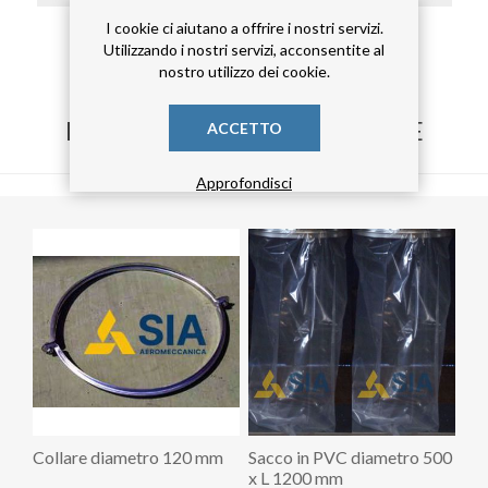
I cookie ci aiutano a offrire i nostri servizi.
curva risvoltata
(69)
Utilizzando i nostri servizi, acconsentite al
nostro utilizzo dei cookie.
HANNO ACQUISTATO ANCHE
ACCETTO
Approfondisci
Collare diametro 120 mm
Sacco in PVC diametro 500
x L 1200 mm