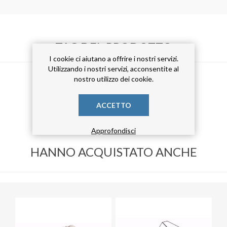
TAG DEL PRODOTTO
I cookie ci aiutano a offrire i nostri servizi.
Utilizzando i nostri servizi, acconsentite al
nostro utilizzo dei cookie.
filtro a maniche
(4)
filtro per legno
(4)
ACCETTO
filtro per aspirazione
(4)
Approfondisci
HANNO ACQUISTATO ANCHE