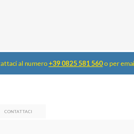
attaci al numero
+39 0825 581 560
o per ema
CONTATTACI