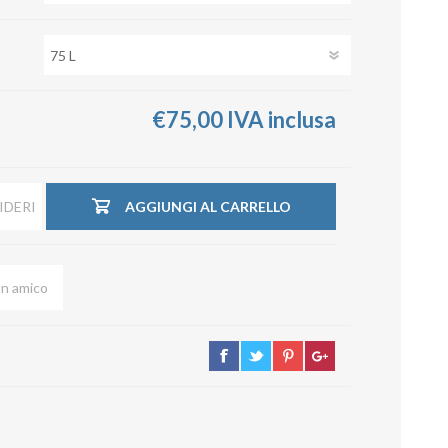
su deviazioni
curve 90°
co
Serrande
Elettropneumatiche
Serranda a Catena
€75,00 IVA inclusa
Serrande Pneumatiche
Serranda a Ghigliottina
Serranda a Farfalla
IDERI
AGGIUNGI AL CARRELLO