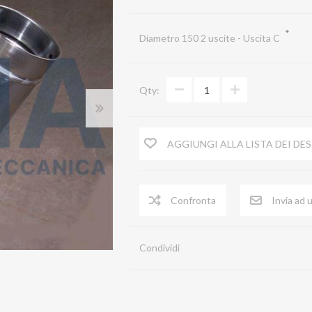
Raddrizzatore di flusso
*
Diametro 150 2 uscite - Uscita C
Serrande di chiusura a comando automati
Serrande di chiusura a comando Manuale
Qty:
Spia Prelievi
Terminale ACA
AGGIUNGI ALLA LISTA DEI DES
Terminale con rete
Tubi in lamiera zincata
Tubo flessibile
Virole
Condividi