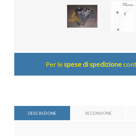
Per le
spese di spedizione
cont
DESCRIZIONE
RECENSIONE