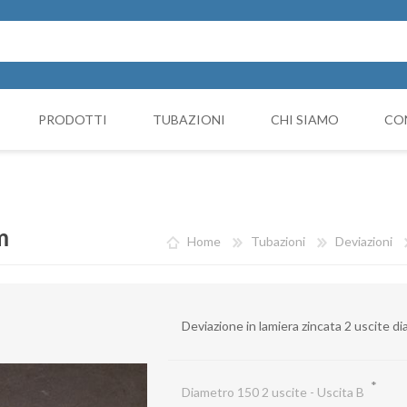
PRODOTTI
TUBAZIONI
CHI SIAMO
CO
Cappello Cinese
NICIATURA
GRUPPI FILTRANTI
COMP
Collari e monocollari
MO
m
Home
Tubazioni
Deviazioni
Collettori
Coni di riduzione
Deviazione in lamiera zincata 2 uscite 
Curve
Deviazioni
*
Diametro 150 2 uscite - Uscita B
Giunto Antivibrante