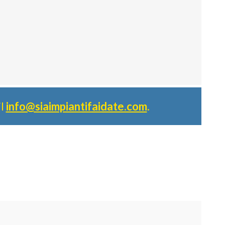
il
info@siaimpiantifaidate.com
.