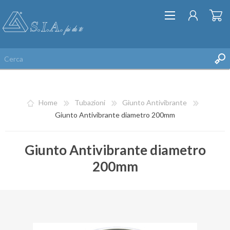
Home
Tubazioni
Giunto Antivibrante
Giunto Antivibrante diametro 200mm
Giunto Antivibrante diametro
REGISTRATI
200mm
ACCESSO
LISTA DEI DESIDERI