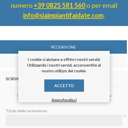
numero
+39 0825 581 560
o per email
info@siaimpiantifaidate.com
.
RECENSIONE
I cookie ci aiutano a offrire i nostri servizi.
CONTATTACI
Utilizzando i nostri servizi, acconsentite al
nostro utilizzo dei cookie.
SCRIVI UNA RECENSIONE
ACCETTO
Il prodotto può essere recensito solo dopo l'acquisto
Approfondisci
Solo gli utenti registrati possono scrivere recensioni
Titolo della recensione:
*