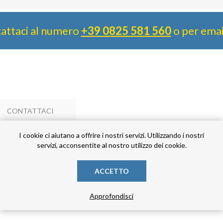
attaci al numero
+39 0825 581 560
o per ema
CONTATTACI
I cookie ci aiutano a offrire i nostri servizi. Utilizzando i nostri
servizi, acconsentite al nostro utilizzo dei cookie.
 DAMPERS WHIT BORDER / MANCHONS SOUPLE AVEC BORD/ ANT
ACCETTO
Approfondisci