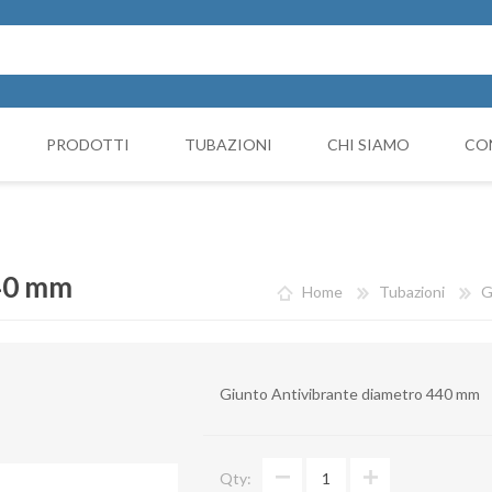
PRODOTTI
TUBAZIONI
CHI SIAMO
CO
Cappello Cinese
NICIATURA
GRUPPI FILTRANTI
COMP
Collari e monocollari
MO
440 mm
Home
Tubazioni
G
Collettori
Coni di riduzione
Giunto Antivibrante diametro 440 mm
Curve
Deviazioni
Qty:
Giunto Antivibrante