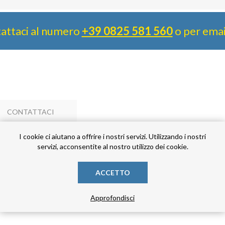
attaci al numero
+39 0825 581 560
o per ema
CONTATTACI
I cookie ci aiutano a offrire i nostri servizi. Utilizzando i nostri
servizi, acconsentite al nostro utilizzo dei cookie.
 DAMPERS WHIT BORDER / MANCHONS SOUPLE AVEC BORD/ ANT
ACCETTO
Approfondisci