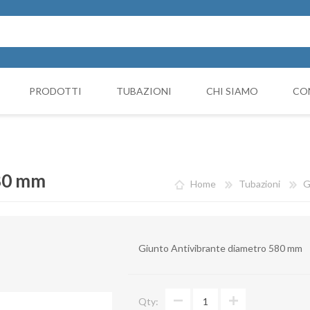
PRODOTTI
TUBAZIONI
CHI SIAMO
CO
Cappello Cinese
NICIATURA
GRUPPI FILTRANTI
COMP
Collari e monocollari
MO
580 mm
Home
Tubazioni
G
Collettori
Coni di riduzione
Giunto Antivibrante diametro 580 mm
Curve
Deviazioni
Qty:
Giunto Antivibrante