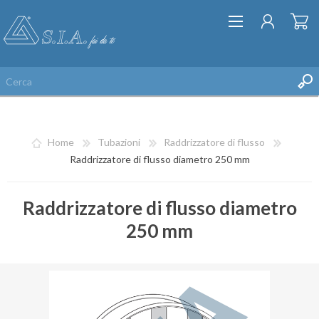
Home
Tubazioni
Raddrizzatore di flusso
Raddrizzatore di flusso diametro 250 mm
Raddrizzatore di flusso diametro
REGISTRATI
250 mm
ACCESSO
LISTA DEI DESIDERI