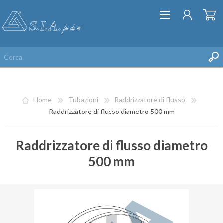
Home
Tubazioni
Raddrizzatore di flusso
Raddrizzatore di flusso diametro 500 mm
Raddrizzatore di flusso diametro
REGISTRATI
500 mm
ACCESSO
LISTA DEI DESIDERI