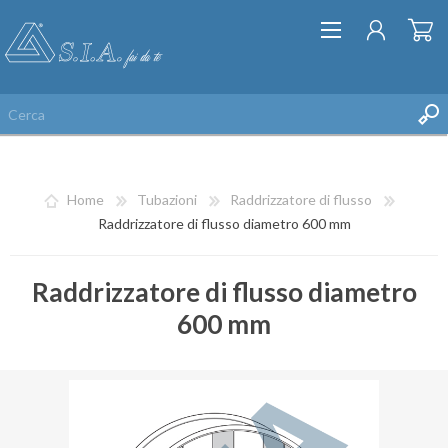
Home
Tubazioni
Raddrizzatore di flusso
Raddrizzatore di flusso diametro 600 mm
Raddrizzatore di flusso diametro
REGISTRATI
600 mm
ACCESSO
LISTA DEI DESIDERI