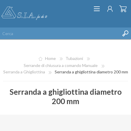
Home
Tubazioni
Serrande di chiusura a comando Manuale
Serranda a Ghigliottina
Serranda a ghigliottina diametro 200 mm
REGISTRATI
Serranda a ghigliottina diametro
ACCESSO
200 mm
LISTA DEI DESIDERI