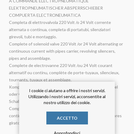
A COMMANDE ELECTROPNEUMATIQUE
ELEKTROPNEUMATISCHER ABSPERRSCHIEBER
COMPUERTA ELECTRONEUMATICA
Completa di elettrovalvola 220 Volt /o 24 Volt corrente
alternata o continua, completa di portatubi, silenziatori
girevoli, tubi e montaggio.
Complete of solenoid valve 220 Volt /or 24 Volt alternating or
continuous current with pipes carrier, revolving silencers,
pipes and assemblage.
Complete de electrovanne 220 Volt /ou 24 Volt courant
alternatif ou continu, complète de porte-tuyaux, silencieux,
tournants, tuyaux et assemblage.
Komplett mit Elektroventil 220 Volt /oder 24 Volt Wechsel
I cookie ci aiutano a offrire i nostri servizi.
oder Gleichstrom inkl. Rohrhalterung, drehbaren
Utilizzando i nostri servizi, acconsentite al
Schalldämpfern, Rohren und Montage.
nostro utilizzo dei cookie.
Completa de electrovalvúla 220 Volt /o 24 Volt alterna o
continua completa de soportes porta manguer, silenciadores
ACCETTO
giratorios, tubos y montaje.
Approfondisci