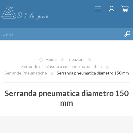
Home
Tubazioni
Serrande di chiusura a comando automatico
Serrande Pneumatiche
Serranda pneumatica diametro 150 mm
REGISTRATI
Serranda pneumatica diametro 150
ACCESSO
mm
LISTA DEI DESIDERI