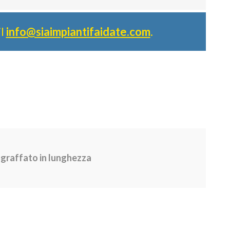
il
info@siaimpiantifaidate.com
.
graffato in lunghezza