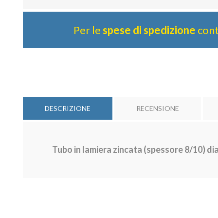
Per le
spese di spedizione
cont
DESCRIZIONE
RECENSIONE
Tubo in lamiera zincata
(spessore 8/10)
dia