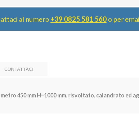
attaci al numero
+39 0825 581 560
o per ema
CONTATTACI
metro 450 mm H=1000 mm, risvoltato, calandrato ed ag