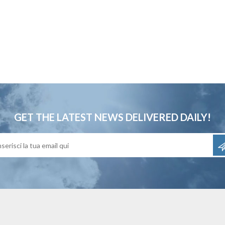
GET THE LATEST NEWS
DELIVERED DAILY!