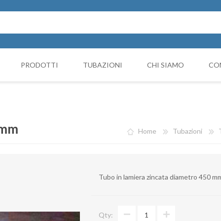
PRODOTTI
TUBAZIONI
CHI SIAMO
CO
Cappello Cinese
NICIATURA
GRUPPI FILTRANTI
COMP
Collari e monocollari
MO
 mm
Home
Tubazioni
Collettori
Coni di riduzione
Tubo in lamiera zincata diametro 450
Curve
Deviazioni
Qty:
Giunto Antivibrante