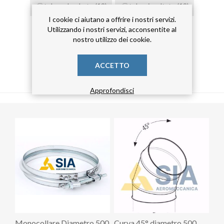
tubo calandrato
(19)
tubo risvoltato
(19)
I cookie ci aiutano a offrire i nostri servizi.
tubo zincato
(19)
Utilizzando i nostri servizi, acconsentite al
nostro utilizzo dei cookie.
ACCETTO
PRODOTTI CORRELATI
Approfondisci
Monocollare Diametro 500
Curva 45° diametro 500