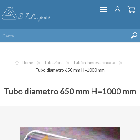
Home
Tubazioni
Tubi in lamiera zincata
Tubo diametro 650 mm H=1000 mm
Tubo diametro 650 mm H=1000 mm
REGISTRATI
ACCESSO
LISTA DEI DESIDERI