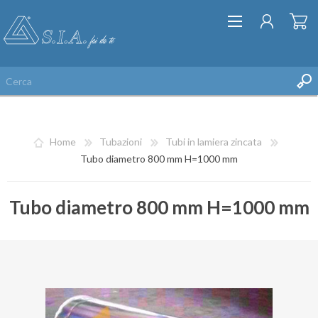
Home
Tubazioni
Tubi in lamiera zincata
Tubo diametro 800 mm H=1000 mm
Tubo diametro 800 mm H=1000 mm
REGISTRATI
ACCESSO
LISTA DEI DESIDERI