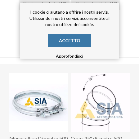
tubo calandrato
(19)
tubo risvoltato
(19)
I cookie ci aiutano a offrire i nostri servizi.
tubo zincato
(19)
Utilizzando i nostri servizi, acconsentite al
nostro utilizzo dei cookie.
ACCETTO
PRODOTTI CORRELATI
Approfondisci
Monocollare Diametro 500
Curva 45° diametro 500