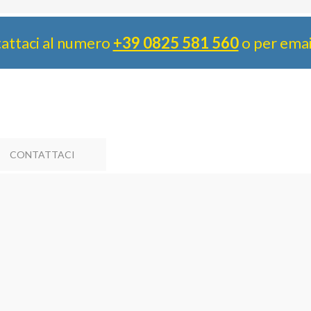
attaci al numero
+39 0825 581 560
o per ema
CONTATTACI