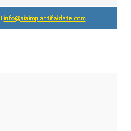
il
info@siaimpiantifaidate.com
.