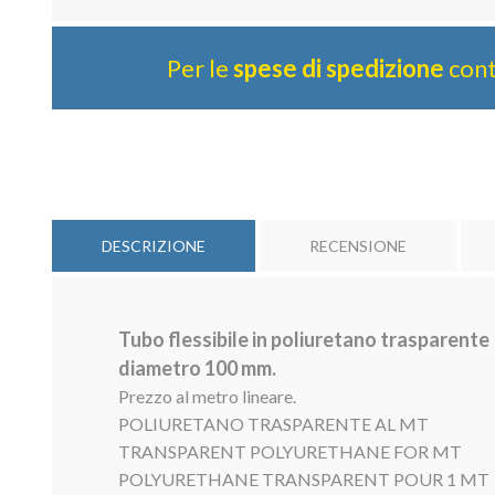
Per le
spese di spedizione
cont
DESCRIZIONE
RECENSIONE
Tubo flessibile in poliuretano trasparente
diametro 100 mm.
Prezzo al metro lineare.
POLIURETANO TRASPARENTE AL MT
TRANSPARENT POLYURETHANE FOR MT
POLYURETHANE TRANSPARENT POUR 1 MT