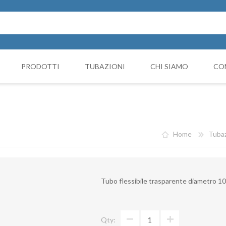
PRODOTTI
TUBAZIONI
CHI SIAMO
CO
Cappello Cinese
NICIATURA
GRUPPI FILTRANTI
COMP
Collari e monocollari
MO
Home
Tubaz
Collettori
Coni di riduzione
Tubo flessibile trasparente diametro 
Curve
Deviazioni
Qty:
Giunto Antivibrante