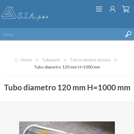
Home
Tubazioni
Tubi in lamiera zincata
Tubo diametro 120 mm H=1000 mm
Tubo diametro 120 mm H=1000 mm
REGISTRATI
ACCESSO
LISTA DEI DESIDERI